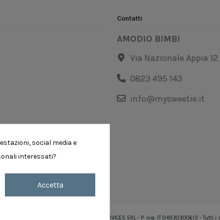
Contatti
AMODIO BIMBI
Via Nazionale Appia 12
0823 495 143
info@mysweetie.it
estazioni, social media e
sonali interessati?
Accetta
icalabs - Copyright ©
2026 AMODIO WEB SERVICES SRL - P. iva: IT 04930300613 - Tutti i di