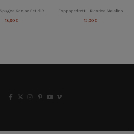
 Spugna Konjac Set di 3
Foppapedretti - Ricarica Maialino
13,90 €
15,00 €