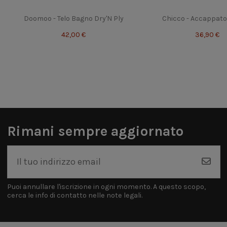
Doomoo - Telo Bagno Dry'N Ply
Chicco - Accappato
42,00 €
36,90 €
Rimani sempre aggiornato
Puoi annullare l'iscrizione in ogni momento. A questo scopo,
cerca le info di contatto nelle note legali.