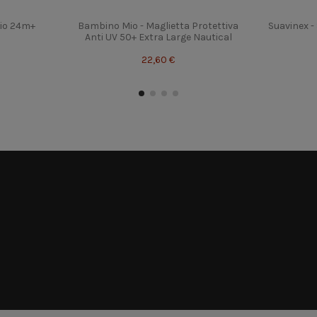
io 24m+
Bambino Mio - Maglietta Protettiva
Suavinex -
Anti UV 50+ Extra Large Nautical
22,60 €