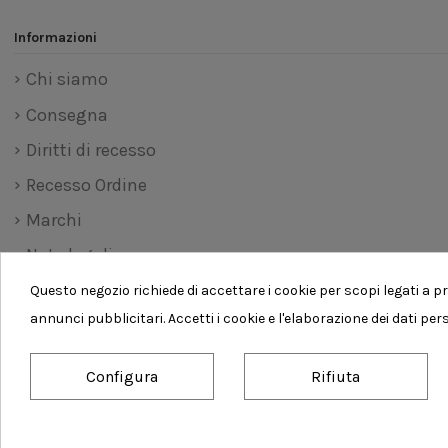
Informazioni
Chi siamo
Consegna
Diritti di recesso
Recesso Ordine
Marchi
Note legali
Pagamento sicuro
Questo negozio richiede di accettare i cookie per scopi legati a pr
annunci pubblicitari. Accetti i cookie e l'elaborazione dei dati per
Privacy Policy - Trattamento dei dati personali
Termini e condizioni d'uso
Configura
Rifiuta
Consenso sui cookie
Realized by Comun