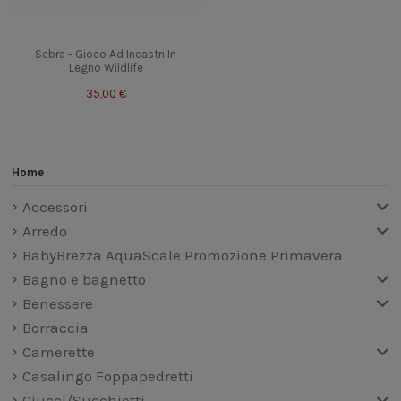
Sebra - Gioco Ad Incastri In
Legno Wildlife
35,00 €
Home
Accessori
Arredo
BabyBrezza AquaScale Promozione Primavera
Bagno e bagnetto
Benessere
Borraccia
Camerette
Casalingo Foppapedretti
Ciucci/Succhietti