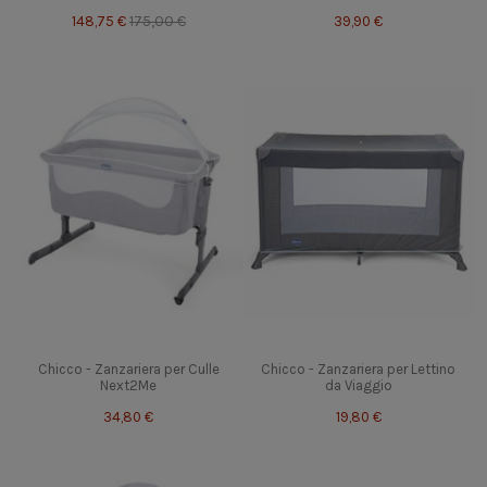
148,75 €
175,00 €
39,90 €
Chicco - Zanzariera per Culle
Chicco - Zanzariera per Lettino
Next2Me
da Viaggio
34,80 €
19,80 €