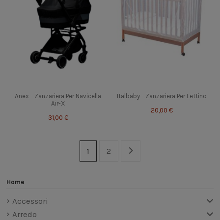
Anex - Zanzariera Per Navicella
Italbaby - Zanzariera Per Lettino
Air-X
20,00 €
31,00 €
1
2
Home
Accessori
Arredo