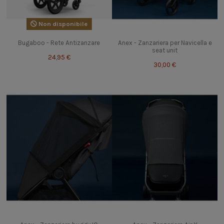
Non disponibile
Bugaboo - Rete Antizanzare
Anex - Zanzariera per Navicella e
seat unit
24,95 €
30,00 €