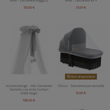
Anex - Zanzariera buggy IQ
Anex - Zanzariera Air X
30,00 €
31,00 €
Non disponibile
Azzurra Design - Velo Zanzariera
Chicco - Zanzariera per navicella
Giroletto con Asta Contact
12,00 €
Olallà Grigio
138,00 €