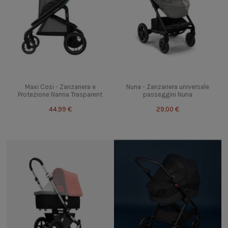
Maxi Cosi - Zanzariera e
Nuna - Zanzariera universale
Protezione Nanna Trasparent
passeggini Nuna
44,99 €
29,00 €