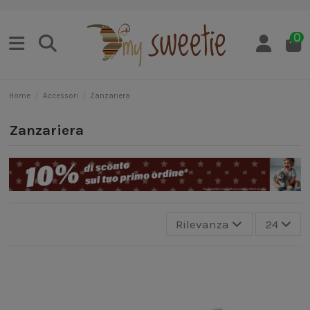
0
Home
Accessori
Zanzariera
Zanzariera
Rilevanza
24