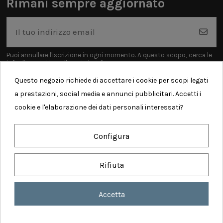
Rimani sempre aggiornato
Puoi annullare l'iscrizione in ogni momento. A questo scopo, cerca le
info di contatto nelle note legali.
Questo negozio richiede di accettare i cookie per scopi legati
a prestazioni, social media e annunci pubblicitari. Accetti i
cookie e l'elaborazione dei dati personali interessati?
Informazioni
Configura
Contatti
Rifiuta
Accetta
Realized by Comunicalabs - Copyright ©
2026 AMODIO WEB SERVICES SRL - P. iva:
IT 04930300613 - Tutti i diritti sono riservati
Consenso sui cookie