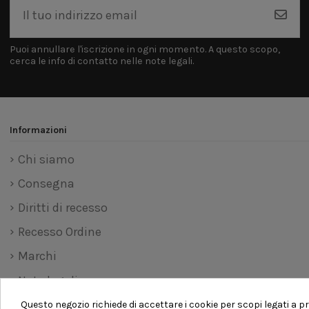
Puoi annullare l'iscrizione in ogni momento. A questo scopo,
cerca le info di contatto nelle note legali.
Informazioni
Chi siamo
Consegna
Diritti di recesso
Recesso Ordine
Marchi
Note legali
Pagamento sicuro
Questo negozio richiede di accettare i cookie per scopi legati a pr