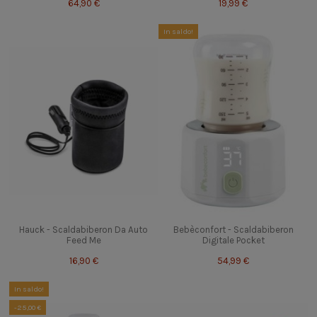
64,90 €
19,99 €
In saldo!
Hauck - Scaldabiberon Da Auto
Bebèconfort - Scaldabiberon
Feed Me
Digitale Pocket
16,90 €
54,99 €
In saldo!
-25,00 €