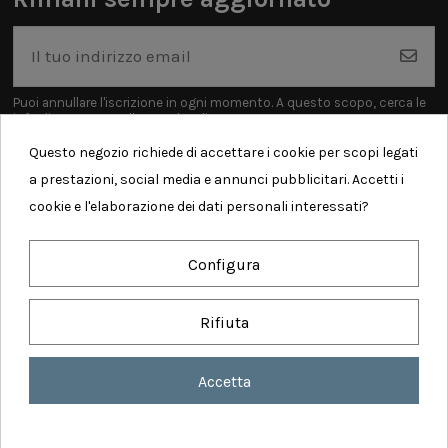
Puoi annullare l'iscrizione in ogni momento. A questo scopo, cerca le
info di contatto nelle note legali.
Questo negozio richiede di accettare i cookie per scopi legati
a prestazioni, social media e annunci pubblicitari. Accetti i
cookie e l'elaborazione dei dati personali interessati?
Informazioni
Configura
Contatti
Rifiuta
Accetta
Realized by Comunicalabs - Copyright ©
2026 AMODIO WEB SERVICES SRL - P. iva:
IT 04930300613 - Tutti i diritti sono riservati
Consenso sui cookie