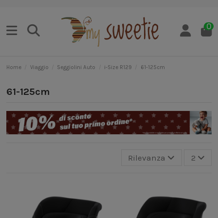
0
Home
Viaggio
Seggiolini Auto
i-Size R129
61-125cm
61-125cm
Rilevanza
2