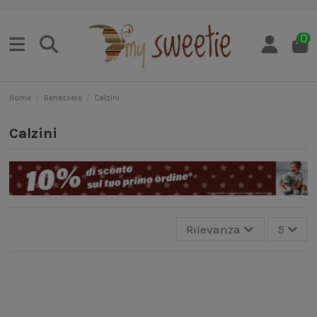
0
Home
Benessere
Calzini
Calzini
Rilevanza
5