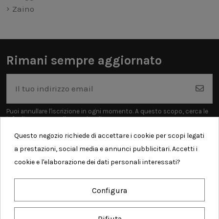
Zaino
Rimani sempre aggiornato
Puoi annullare l'iscrizione in ogni momento. A questo scopo, cerca le
info di contatto nelle note legali.
Questo negozio richiede di accettare i cookie per scopi legati
a prestazioni, social media e annunci pubblicitari. Accetti i
cookie e l'elaborazione dei dati personali interessati?
Informazioni
Configura
Contatti
Rifiuta