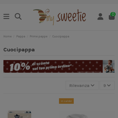
0
Home
Pappa
Prime pappe
Cuocipappa
Cuocipappa
Rilevanza
9
In saldo!