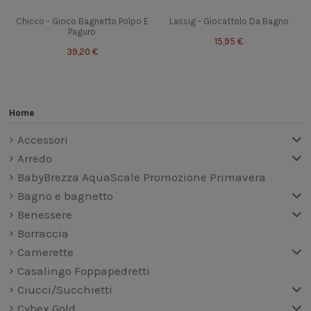
Chicco - Gioco Bagnetto Polpo E
Lassig - Giocattolo Da Bagno
Paguro
15,95 €
39,20 €
Home
Accessori
Arredo
BabyBrezza AquaScale Promozione Primavera
Bagno e bagnetto
Benessere
Borraccia
Camerette
Casalingo Foppapedretti
Ciucci/Succhietti
Cybex Gold