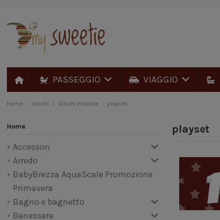
PASSEGGIO
VIAGGIO
Home
Giochi
Giochi infanzia
playset
Home
playset
Accessori
Arredo
BabyBrezza AquaScale Promozione
Primavera
Bagno e bagnetto
Benessere