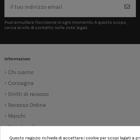
Puoi annullare l'iscrizione in ogni momento. A questo scopo,
cerca le info di contatto nelle note legali.
Informazioni
Chi siamo
Consegna
Diritti di recesso
Recesso Ordine
Marchi
Note legali
Pagamento sicuro
Questo negozio richiede di accettare i cookie per scopi legati a pr