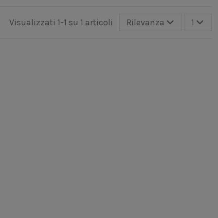
Visualizzati 1-1 su 1 articoli
Rilevanza
1