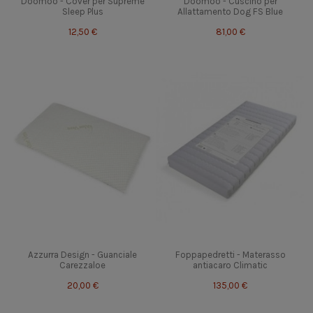
Doomoo - Cover per Supreme
Doomoo - Cuscino per
Sleep Plus
Allattamento Dog FS Blue
12,50 €
81,00 €
Azzurra Design - Guanciale
Foppapedretti - Materasso
Carezzaloe
antiacaro Climatic
20,00 €
135,00 €