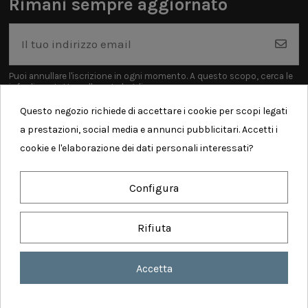
Rimani sempre aggiornato
Puoi annullare l'iscrizione in ogni momento. A questo scopo, cerca le
info di contatto nelle note legali.
Questo negozio richiede di accettare i cookie per scopi legati
a prestazioni, social media e annunci pubblicitari. Accetti i
cookie e l'elaborazione dei dati personali interessati?
Informazioni
Configura
Contatti
Rifiuta
Accetta
Realized by Comunicalabs - Copyright ©
2026 AMODIO WEB SERVICES SRL - P. iva:
IT 04930300613 - Tutti i diritti sono riservati
Consenso sui cookie