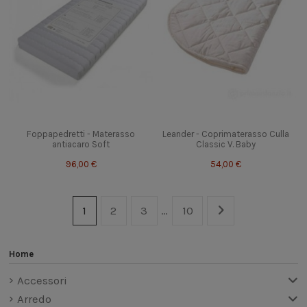
Foppapedretti - Materasso
Leander - Coprimaterasso Culla
antiacaro Soft
Classic V. Baby
96,00 €
54,00 €
1
2
3
…
10
Home
Accessori
Arredo