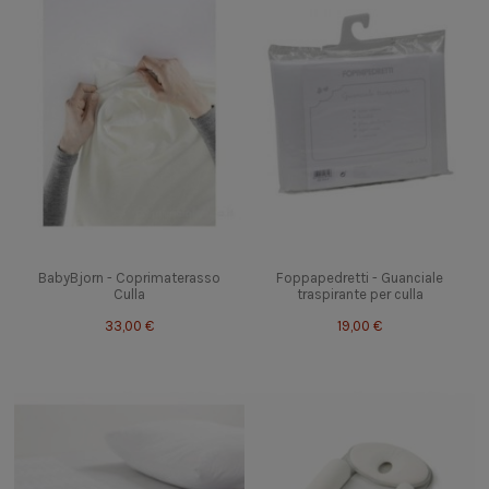
BabyBjorn - Coprimaterasso
Foppapedretti - Guanciale
Culla
traspirante per culla
33,00 €
19,00 €