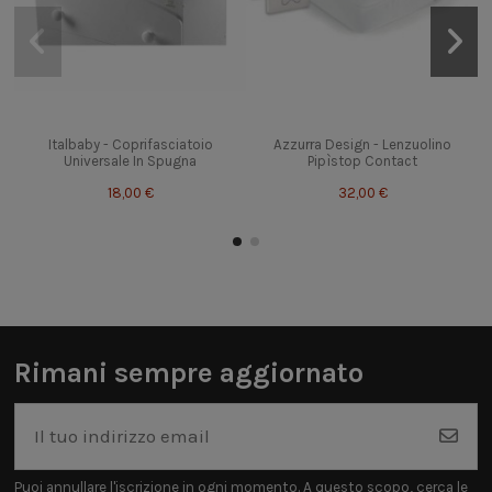
Italbaby - Coprifasciatoio
Azzurra Design - Lenzuolino
Universale In Spugna
Pipìstop Contact
18,00 €
32,00 €
Rimani sempre aggiornato
Puoi annullare l'iscrizione in ogni momento. A questo scopo, cerca le