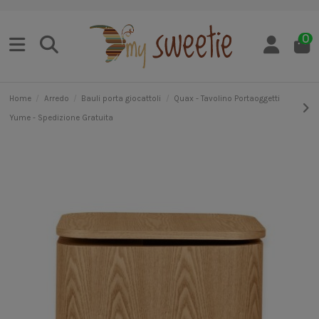
0
Home
Arredo
Bauli porta giocattoli
Quax - Tavolino Portaoggetti
Yume - Spedizione Gratuita