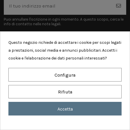
Puoi annullare l'iscrizione in ogni momento. A questo scopo, cerca le
info di contatto nelle note legali.
Questo negozio richiede di accettare i cookie per scopi legati
a prestazioni, social media e annunci pubblicitari. Accetti i
cookie e l'elaborazione dei dati personali interessati?
Informazioni
Configura
Contatti
Rifiuta
Realized by Comunicalabs - Copyright ©
2026 AMODIO WEB SERVICES SRL - P. iva:
Accetta
IT 04930300613 - Tutti i diritti sono riservati
Consenso sui cookie