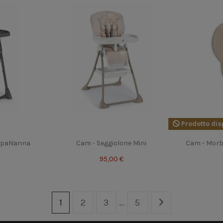
Prodotto disp
appaNanna
Cam - Seggiolone Mini
Cam - Morb
95,00 €
1
2
3
…
5