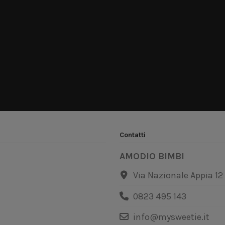
Contatti
AMODIO BIMBI
Via Nazionale Appia 12
0823 495 143
info@mysweetie.it