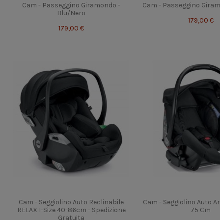
Cam - Passeggino Giramondo -
Cam - Passeggino Giram
Blu/Nero
179,00 €
179,00 €
Cam - Seggiolino Auto Reclinabile
Cam - Seggiolino Auto Ar
RELAX I-Size 40-86cm - Spedizione
75 Cm
Gratuita