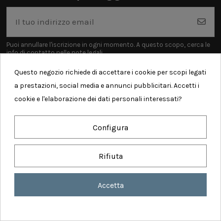
Puoi annullare l'iscrizione in ogni momento. A questo scopo, cerca le
info di contatto nelle note legali.
Questo negozio richiede di accettare i cookie per scopi legati
a prestazioni, social media e annunci pubblicitari. Accetti i
cookie e l'elaborazione dei dati personali interessati?
Informazioni
Configura
Contatti
Rifiuta
Accetta
Realized by Comunicalabs - Copyright ©
2026 AMODIO WEB SERVICES SRL - P. iva:
IT 04930300613 - Tutti i diritti sono riservati
Consenso sui cookie