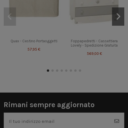
Quax - Cestino Portaoggetti
Foppapedretti - Cassettiera
Lovely - Spedizione Gratuita
57,95 €
569,00 €
Rimani sempre aggiornato