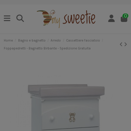
0
Home
Bagno e bagnetto
Arredo
Cassettiere fasciatoio
Foppapedretti - Bagnetto Birbante - Spedizione Gratuita