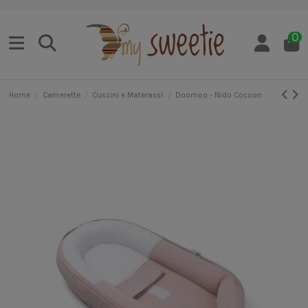
0
Home
Camerette
Cuscini e Materassi
Doomoo - Nido Cocoon