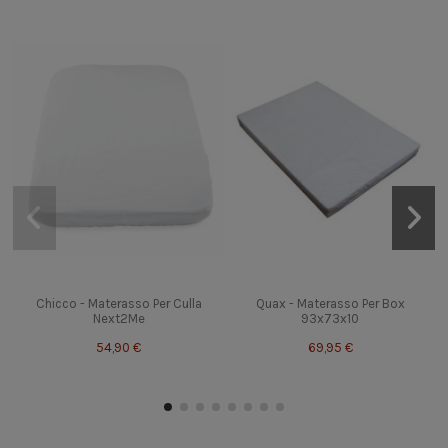
Chicco - Materasso Per Culla
Quax - Materasso Per Box
Next2Me
93x73x10
54,90 €
69,95 €