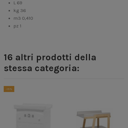
L 69
kg 36
m3 0,410
pz 1
16 altri prodotti della
stessa categoria:
-15%