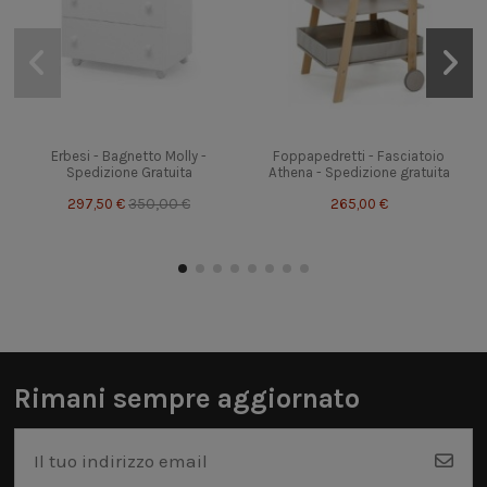
Erbesi - Bagnetto Molly -
Foppapedretti - Fasciatoio
Spedizione Gratuita
Athena - Spedizione gratuita
297,50 €
350,00 €
265,00 €
Rimani sempre aggiornato