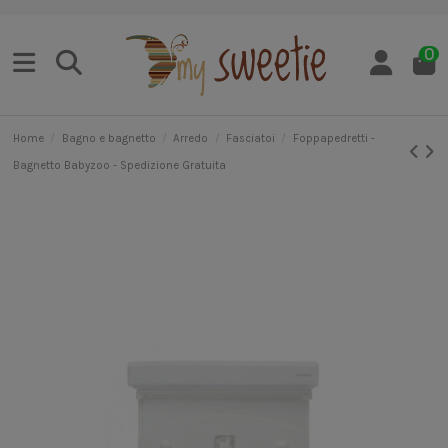
0
Home
Bagno e bagnetto
Arredo
Fasciatoi
Foppapedretti -
Bagnetto Babyzoo - Spedizione Gratuita