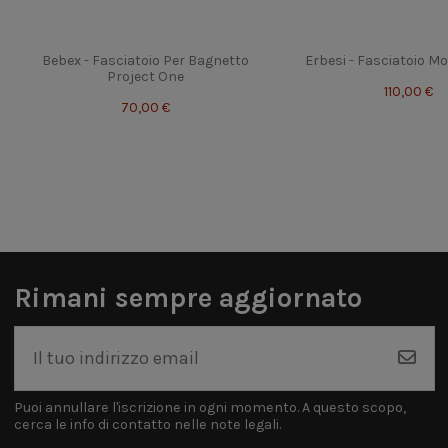
Bebex - Fasciatoio Per Bagnetto
Erbesi - Fasciatoio Mo
Project One
110,00 €
70,00 €
Rimani sempre aggiornato
Puoi annullare l'iscrizione in ogni momento. A questo scopo,
cerca le info di contatto nelle note legali.