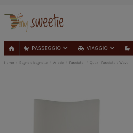
PASSEGGIO
VIAGGIO
Home
Bagno e bagnetto
Arredo
Fasciatoi
Quax - Fasciatoio Wave