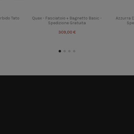
rbido Tato
Quax - Fasciatoio + Bagnetto Basic -
Azzurra D
Spedizione Gratuita
Spe
309,00 €