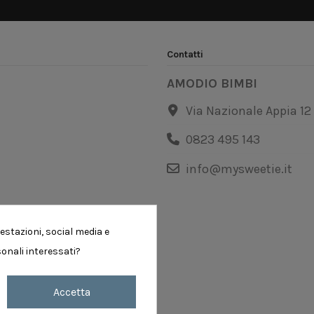
Contatti
AMODIO BIMBI
Via Nazionale Appia 12
0823 495 143
info@mysweetie.it
estazioni, social media e
sonali interessati?
Accetta