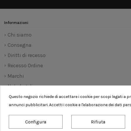
Informazioni
Chi siamo
Consegna
Diritti di recesso
Recesso Ordine
Marchi
Note legali
Pagamento sicuro
Questo negozio richiede di accettare i cookie per scopi legati a pr
annunci pubblicitari. Accetti i cookie e l'elaborazione dei dati per
Privacy Policy - Trattamento dei dati personali
Termini e condizioni d'uso
Configura
Rifiuta