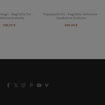
esign - Bagnetto Tre -
Foppapedretti - Bagnetto Golosone -
dizione Gratuita
Spedizione Gratuita
318,00 €
369,00 €