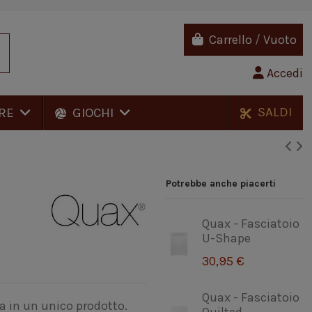
Carrello
/
Vuoto
Accedi
SALDI
RE
GIOCHI
Potrebbe anche piacerti
Quax - Fasciatoio
U-Shape
30,95 €
Quax - Fasciatoio
a in un unico prodotto.