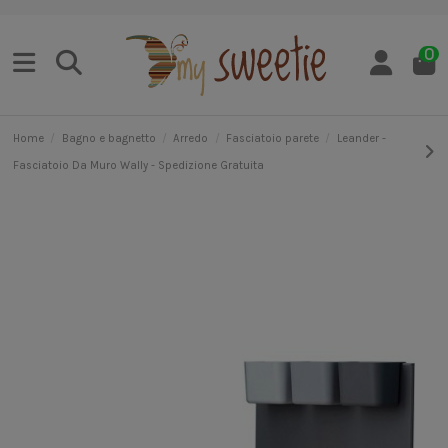
0
Home
Bagno e bagnetto
Arredo
Fasciatoio parete
Leander -
Fasciatoio Da Muro Wally - Spedizione Gratuita