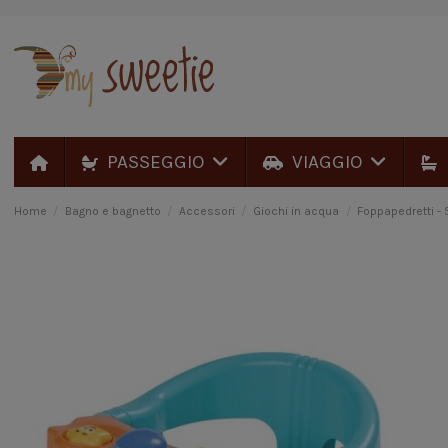
PASSEGGIO
VIAGGIO
Home
Bagno e bagnetto
Accessori
Giochi in acqua
Foppapedretti - 