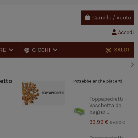
Carrello
/
Vuoto
Accedi
SALDI
RE
GIOCHI
etto
Potrebbe anche piacerti
Foppapedretti -
Vaschetta da
bagno...
33,99 €
69,00 €