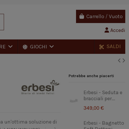
Carrello
/
Vuoto
Accedi
SALDI
RE
GIOCHI
Potrebbe anche piacerti
Erbesi - Seduta e
bracciali per...
349,00 €
ta un'ottima soluzione di
Erbesi - Bagnetto