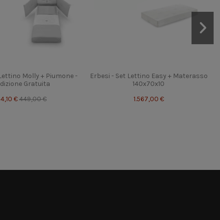
 Lettino Molly + Piumone -
Erbesi - Set Lettino Easy + Materasso
dizione Gratuita
140x70x10
4,10 €
449,00 €
1.567,00 €