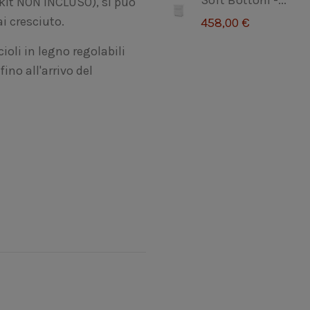
Soft Bottoni -...
 kit NON INCLUSO), si può
i cresciuto.
458,00 €
ioli in legno regolabili
ino all'arrivo del