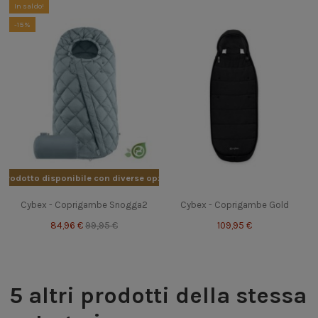
In saldo!
-15%
Prodotto disponibile con diverse opzioni
Cybex - Coprigambe Snogga2
Cybex - Coprigambe Gold
84,96 €
99,95 €
109,95 €
5 altri prodotti della stessa