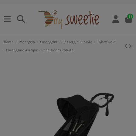
0
Home
Passeggio
Passeggini
Passeggini 3 ruote
Cybex Gold
- Passeggino Avi Spin - Spedizione Gratuita