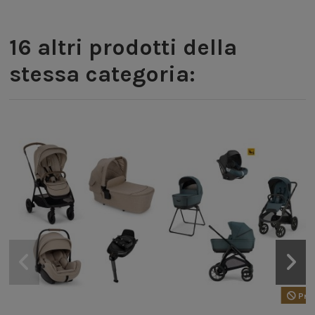
16 altri prodotti della
stessa categoria:
I
-
Prod