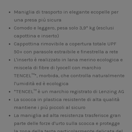
Maniglia di trasporto in elegante ecopelle per
una presa più sicura
Comodo e leggero, pesa solo 3,9* kg (esclusi
capottina e inserto)
Cappottina rimovibile a copertura totale UPF
50+ con parasole estraibile e finestrella a rete
L'inserto è realizzato in lana merino ecologica e
miscela di fibre di lyocell con marchio
TENCEL™*, morbida, che controlla naturalmente
l'umidità ed è ecologica
*TENCEL™ è un marchio registrato di Lenzing AG
La scocca in plastica resistente di alta qualità
mantiene i più piccoli al sicuro
La maniglia ad alta resistenza trasferisce gran
parte delle forze d'urto sulla scocca e protegge
la zona della testa particolarmente delicata del