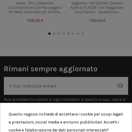
Nuna - Trio Collezione
Inglesina - Kit System Quattro
Cosmopolitan Con Passeggino
Aptica Xt 2026 Con Seggiolino
Triv Next, Navicella Lytl, Ovetto...
Auto Darwin - Spedizione...
1.518,00 €
1.149,00 €
Rimani sempre aggiornato
Puoi annullare l'iscrizione in ogni momento. A questo scopo, cerca le
info di contatto nelle note legali.
Questo negozio richiede di accettare i cookie per scopi legati
a prestazioni, social media e annunci pubblicitari. Accetti i
cookie e l'elaborazione dei dati personali interessati?