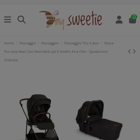
0
Home
Passeggio
Passeggini
Passeggini Trio e duo
Nuna -
Trio Ixxa Next Con Navicella Lytl E Ovetto Arra Flex - Spedizione
Gratuita