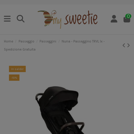
0
Home
Passeggio
Passeggini
Nuna - Passeggino TRVL lx -
Spedizione Gratuita
In saldo!
-10%