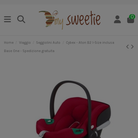
0
Home
Viaggio
Seggiolini Auto
Cybex - Aton B2 I-Size inclusa
Base One - Spedizione gratuita