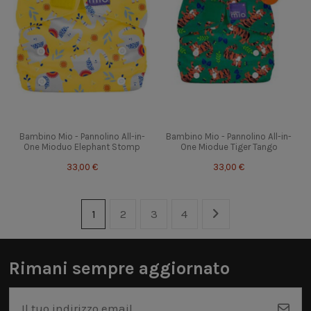
Bambino Mio - Pannolino All-in-
Bambino Mio - Pannolino All-in-
One Mioduo Elephant Stomp
One Miodue Tiger Tango
33,00 €
33,00 €
1
2
3
4
Rimani sempre aggiornato