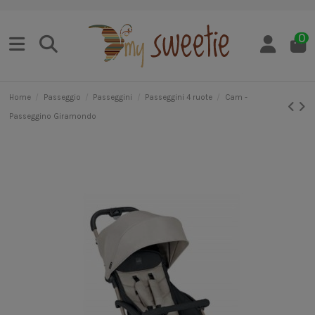
0
Home
Passeggio
Passeggini
Passeggini 4 ruote
Cam -
Passeggino Giramondo